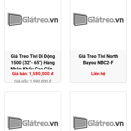
Giá Treo Tivi Di Động
Giá Treo Tivi North
1500 (32"- 65") Hàng
Bayou NBC2-F
Nhập Khẩu Cao Cấp -
Giá bán: 1,580,000 đ
Liên hệ
Chắc chắn
Giá gốc: 1,990,000 đ