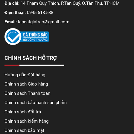
Địa chỉ:
14 Phạm Quý Thích, P.Tân Quý, Q.Tân Phú, TPHCM
Khung treo tivi treo tường tăng thẩm mỹ cho căn phòng
Điện thoại:
0945.518.538
Khung treo tivi
có thể giữ cho TV chắc chắn trên tường,
Email:
lapdatgiatreo@gmail.com
không bị xê dịch và quan trọng hơn là nó giúp tiết kiệm rất
nhiều không gian, ngoài ra thiết bị này·cũng góp phần tăng
thêm tính thẫm mỹ cho toàn bộ không gian lắp đặt.
Hãy cùng tìm hiểu chi tiết về
giá treo màn hình tivi là gì
,có
những loại nào phổ biến trên thị trường cũng như cách lắp
CHÍNH SÁCH HỖ TRỢ
đặt sử dụng ra sao ngay dưới đây.
Giá treo tivi là gì?
Hướng dẫn Đặt hàng
Chính sách Giao hàng
Trước tiên, chúng ta sẽ cùng đi vào tìm hiểu về khái niệm,
để hiểu nó là gì trước đã.
Chính sách Thanh toán
Chính sách bảo hành sản phẩm
Chính sách đổi trả
Chính sách kiểm hàng
Chính sách bảo mật