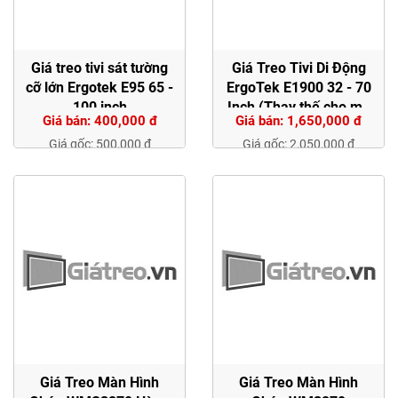
Giá treo tivi sát tường
Giá Treo Tivi Di Động
cỡ lớn Ergotek E95 65 -
ErgoTek E1900 32 - 70
100 inch
Inch (Thay thế cho mã
Giá bán: 400,000 đ
Giá bán: 1,650,000 đ
1700)
Giá gốc: 500,000 đ
Giá gốc: 2,050,000 đ
Giá Treo Màn Hình
Giá Treo Màn Hình