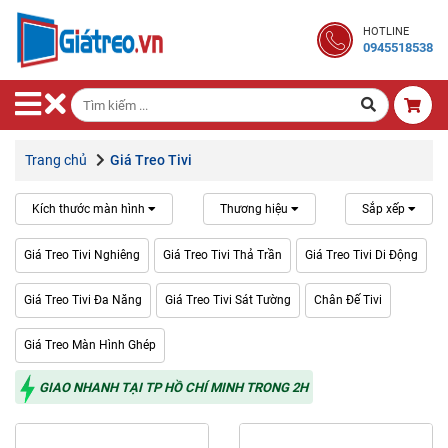
Giá
HOTLINE
Treo
0945518538
Tivi
Giá
Treo
Màn
Trang chủ
Giá Treo Tivi
PC
Kích thước màn hình
Thương hiệu
Sắp xếp
Phụ
Kiện
Giá Treo Tivi Nghiêng
Giá Treo Tivi Thả Trần
Giá Treo Tivi Di Động
Giá
Treo
Giá Treo Tivi Đa Năng
Giá Treo Tivi Sát Tường
Chân Đế Tivi
Giá Treo Màn Hình Ghép
Giá
Treo
GIAO NHANH TẠI TP HỒ CHÍ MINH TRONG 2H
Loa
-
Máy