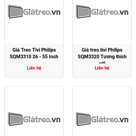
Giá Treo Tivi Philips
Giá treo tivi Philips
SQM3310 26 - 55 Inch
SQM3320 Tương thích
với
Liên hệ
Liên hệ
LCD/LED/OLED/QLED