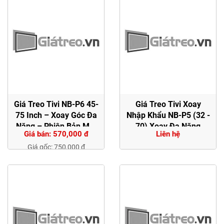
Chiếu
Màn
Hình
Trang
Chủ
Giới
Giá Treo Tivi NB-P6 45-
Giá Treo Tivi Xoay
Thiệu
75 Inch – Xoay Góc Đa
Nhập Khẩu NB-P5 (32 -
Năng – Phiên Bản Mới
70) Xoay Đa Năng
Giá bán: 570,000 đ
Liên hệ
Chính Hãng
Tin
Giá gốc: 750,000 đ
Tức
Liên
Hệ