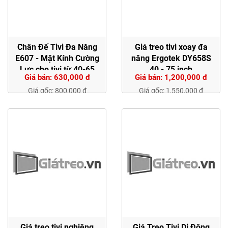
Chân Đế Tivi Đa Năng
Giá treo tivi xoay đa
E607 - Mặt Kính Cường
năng Ergotek DY658S
Lực cho tivi từ 40-65
40 - 75 inch
Giá bán: 630,000 đ
Giá bán: 1,200,000 đ
inch
Giá gốc: 800,000 đ
Giá gốc: 1,550,000 đ
Giá treo tivi nghiêng
Giá Treo Tivi Di Động