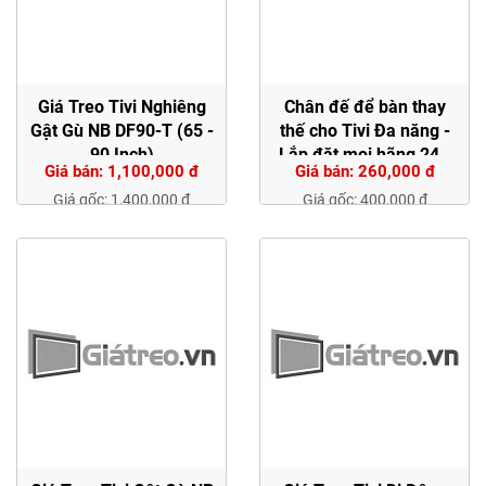
Giá Treo Tivi Nghiêng
Chân đế để bàn thay
Gật Gù NB DF90-T (65 -
thế cho Tivi Đa năng -
90 Inch)
Lắp đặt mọi hãng 24 -
Giá bán: 1,100,000 đ
Giá bán: 260,000 đ
70 inch
Giá gốc: 1,400,000 đ
Giá gốc: 400,000 đ